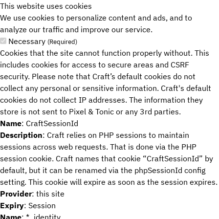
This website uses cookies
We use cookies to personalize content and ads, and to
Übersicht
analyze our traffic and improve our service.
Necessary
Team
(Required)
Cookies that the site cannot function properly without. This
Karriere
includes cookies for access to secure areas and CSRF
security. Please note that Craft’s default cookies do not
collect any personal or sensitive information. Craft's default
cookies do not collect IP addresses. The information they
store is not sent to Pixel & Tonic or any 3rd parties.
Name
: CraftSessionId
Description
: Craft relies on PHP sessions to maintain
sessions across web requests. That is done via the PHP
session cookie. Craft names that cookie “CraftSessionId” by
default, but it can be renamed via the phpSessionId config
setting. This cookie will expire as soon as the session expires.
Provider
: this site
Expiry
: Session
Name
: *_identity