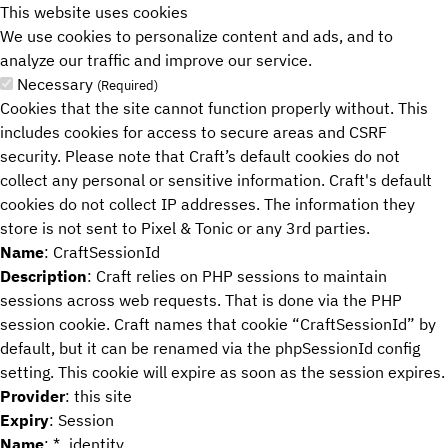
This website uses cookies
We use cookies to personalize content and ads, and to
Übersicht
analyze our traffic and improve our service.
Necessary
Team
(Required)
Cookies that the site cannot function properly without. This
Karriere
includes cookies for access to secure areas and CSRF
security. Please note that Craft’s default cookies do not
collect any personal or sensitive information. Craft's default
cookies do not collect IP addresses. The information they
store is not sent to Pixel & Tonic or any 3rd parties.
Name
: CraftSessionId
Description
: Craft relies on PHP sessions to maintain
sessions across web requests. That is done via the PHP
session cookie. Craft names that cookie “CraftSessionId” by
default, but it can be renamed via the phpSessionId config
setting. This cookie will expire as soon as the session expires.
Provider
: this site
Expiry
: Session
Name
: *_identity